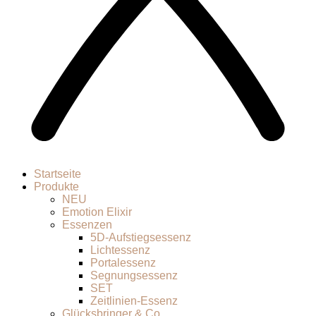
Startseite
Produkte
NEU
Emotion Elixir
Essenzen
5D-Aufstiegsessenz
Lichtessenz
Portalessenz
Segnungsessenz
SET
Zeitlinien-Essenz
Glücksbringer & Co