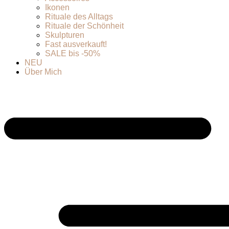
Ikonen
Rituale des Alltags
Rituale der Schönheit
Skulpturen
Fast ausverkauft!
SALE bis -50%
NEU
Über Mich