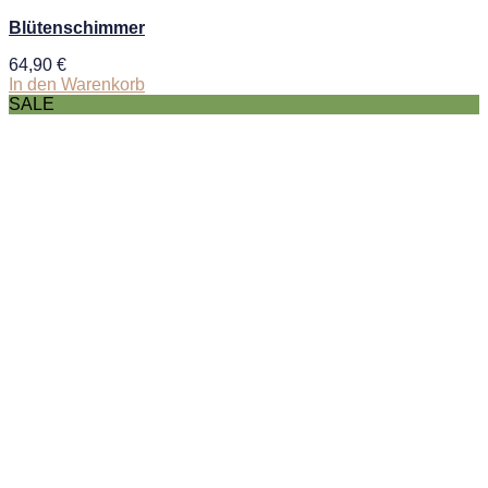
Blütenschimmer
64,90
€
In den Warenkorb
SALE