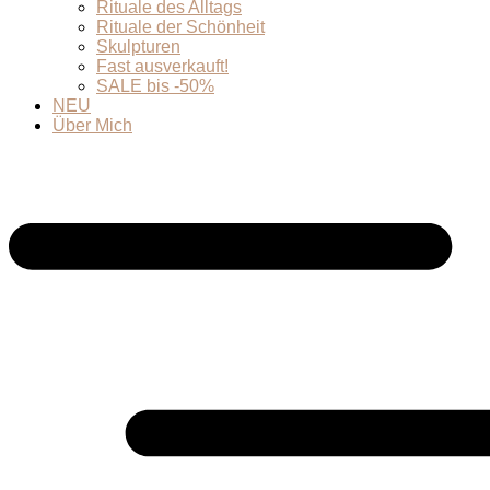
Rituale des Alltags
Rituale der Schönheit
Skulpturen
Fast ausverkauft!
SALE bis -50%
NEU
Über Mich