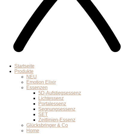
Startseite
Produkte
NEU
Emotion Elixir
Essenzen
5D-Aufstiegsessenz
Lichtessenz
Portalessenz
Segnungsessenz
SET
Zeitlinien-Essenz
Glücksbringer & Co
Home