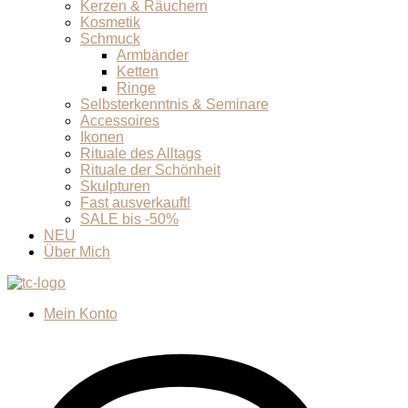
Kerzen & Räuchern
Kosmetik
Schmuck
Armbänder
Ketten
Ringe
Selbsterkenntnis & Seminare
Accessoires
Ikonen
Rituale des Alltags
Rituale der Schönheit
Skulpturen
Fast ausverkauft!
SALE bis -50%
NEU
Über Mich
Mein Konto