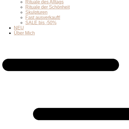
Rituale des Alltags
Rituale der Schönheit
Skulpturen
Fast ausverkauft!
SALE bis -50%
NEU
Über Mich