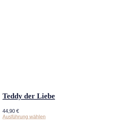
Teddy der Liebe
44,90
€
Ausführung wählen
Dieses
Produkt
weist
mehrere