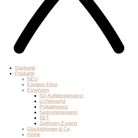
Startseite
Produkte
NEU
Emotion Elixir
Essenzen
5D-Aufstiegsessenz
Lichtessenz
Portalessenz
Segnungsessenz
SET
Zeitlinien-Essenz
Glücksbringer & Co
Home