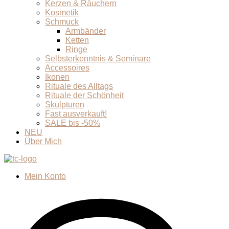
Kerzen & Räuchern
Kosmetik
Schmuck
Armbänder
Ketten
Ringe
Selbsterkenntnis & Seminare
Accessoires
Ikonen
Rituale des Alltags
Rituale der Schönheit
Skulpturen
Fast ausverkauft!
SALE bis -50%
NEU
Über Mich
Mein Konto