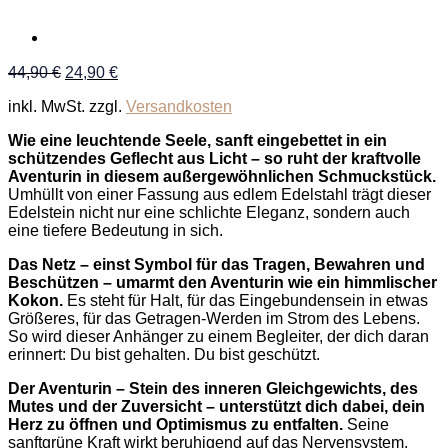
Ursprünglicher
Aktueller
44,90
€
24,90
€
Preis
Preis
inkl. MwSt.
zzgl.
Versandkosten
war:
ist:
44,90 €
24,90 €.
Wie eine leuchtende Seele, sanft eingebettet in ein
schützendes Geflecht aus Licht – so ruht der kraftvolle
Aventurin in diesem außergewöhnlichen Schmuckstück.
Umhüllt von einer Fassung aus edlem Edelstahl trägt dieser
Edelstein nicht nur eine schlichte Eleganz, sondern auch
eine tiefere Bedeutung in sich.
Das Netz – einst Symbol für das Tragen, Bewahren und
Beschützen – umarmt den Aventurin wie ein himmlischer
Kokon.
Es steht für Halt, für das Eingebundensein in etwas
Größeres, für das Getragen-Werden im Strom des Lebens.
So wird dieser Anhänger zu einem Begleiter, der dich daran
erinnert: Du bist gehalten. Du bist geschützt.
Der Aventurin – Stein des inneren Gleichgewichts, des
Mutes und der Zuversicht – unterstützt dich dabei, dein
Herz zu öffnen und Optimismus zu entfalten.
Seine
sanftgrüne Kraft wirkt beruhigend auf das Nervensystem,