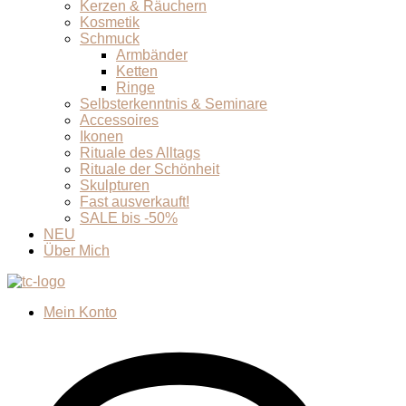
Kerzen & Räuchern
Kosmetik
Schmuck
Armbänder
Ketten
Ringe
Selbsterkenntnis & Seminare
Accessoires
Ikonen
Rituale des Alltags
Rituale der Schönheit
Skulpturen
Fast ausverkauft!
SALE bis -50%
NEU
Über Mich
Mein Konto