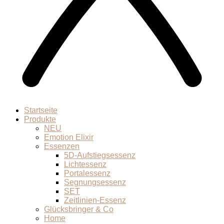
Startseite
Produkte
NEU
Emotion Elixir
Essenzen
5D-Aufstiegsessenz
Lichtessenz
Portalessenz
Segnungsessenz
SET
Zeitlinien-Essenz
Glücksbringer & Co
Home