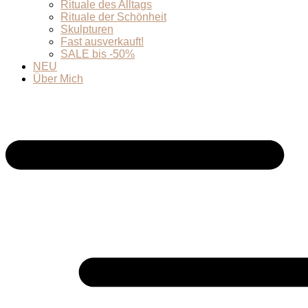
Rituale des Alltags
Rituale der Schönheit
Skulpturen
Fast ausverkauft!
SALE bis -50%
NEU
Über Mich