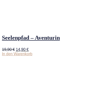
Seelenpfad – Aventurin
Ursprünglicher
Aktueller
19,90
€
14,90
€
Preis
Preis
In den Warenkorb
war:
ist:
19,90 €
14,90 €.