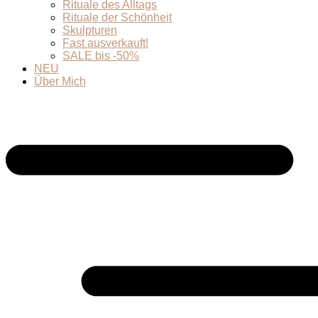
Rituale des Alltags
Rituale der Schönheit
Skulpturen
Fast ausverkauft!
SALE bis -50%
NEU
Über Mich