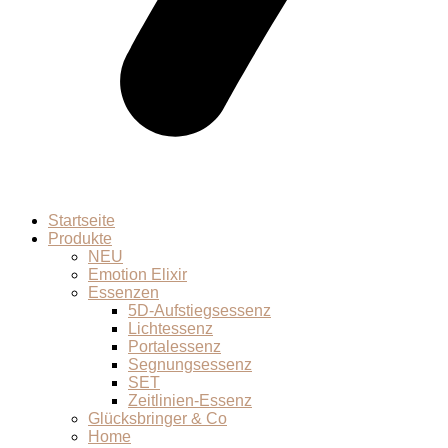
Startseite
Produkte
NEU
Emotion Elixir
Essenzen
5D-Aufstiegsessenz
Lichtessenz
Portalessenz
Segnungsessenz
SET
Zeitlinien-Essenz
Glücksbringer & Co
Home