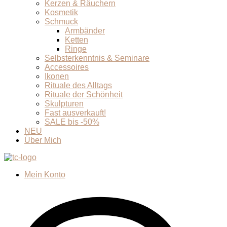
Kerzen & Räuchern
Kosmetik
Schmuck
Armbänder
Ketten
Ringe
Selbsterkenntnis & Seminare
Accessoires
Ikonen
Rituale des Alltags
Rituale der Schönheit
Skulpturen
Fast ausverkauft!
SALE bis -50%
NEU
Über Mich
Mein Konto