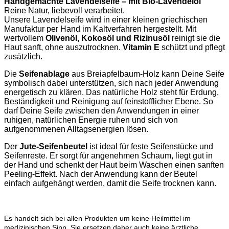
Handgemachte Lavendelseife – mit Bio-Lavendelöl
Reine Natur, liebevoll verarbeitet.
Unsere Lavendelseife wird in einer kleinen griechischen
Manufaktur per Hand im Kaltverfahren hergestellt. Mit
wertvollem
Olivenöl, Kokosöl und Rizinusöl
reinigt sie die
Haut sanft, ohne auszutrocknen.
Vitamin E
schützt und pflegt
zusätzlich.
Die
Seifenablage
aus Breiapfelbaum-Holz kann Deine Seife
symbolisch dabei unterstützen, sich nach jeder Anwendung
energetisch zu klären. Das natürliche Holz steht für Erdung,
Beständigkeit und Reinigung auf feinstofflicher Ebene. So
darf Deine Seife zwischen den Anwendungen in einer
ruhigen, natürlichen Energie ruhen und sich von
aufgenommenen Alltagsenergien lösen.
Der
Jute-Seifenbeutel
ist ideal für feste Seifenstücke und
Seifenreste. Er sorgt für angenehmen Schaum, liegt gut in
der Hand und schenkt der Haut beim Waschen einen sanften
Peeling-Effekt. Nach der Anwendung kann der Beutel
einfach aufgehängt werden, damit die Seife trocknen kann.
Es handelt sich bei allen Produkten um keine Heilmittel im
medizinischen Sinn. Sie ersetzen daher auch keine ärztliche