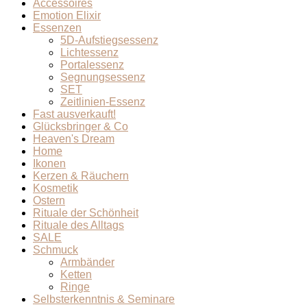
Accessoires
Emotion Elixir
Essenzen
5D-Aufstiegsessenz
Lichtessenz
Portalessenz
Segnungsessenz
SET
Zeitlinien-Essenz
Fast ausverkauft!
Glücksbringer & Co
Heaven's Dream
Home
Ikonen
Kerzen & Räuchern
Kosmetik
Ostern
Rituale der Schönheit
Rituale des Alltags
SALE
Schmuck
Armbänder
Ketten
Ringe
Selbsterkenntnis & Seminare