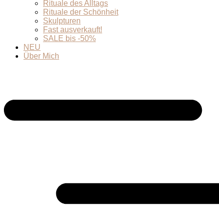
Rituale des Alltags
Rituale der Schönheit
Skulpturen
Fast ausverkauft!
SALE bis -50%
NEU
Über Mich