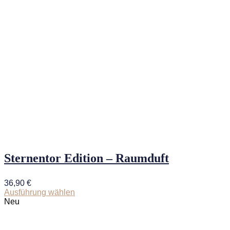
Sternentor Edition – Raumduft
36,90
€
Ausführung wählen
Dieses
Neu
Produkt
weist
mehrere