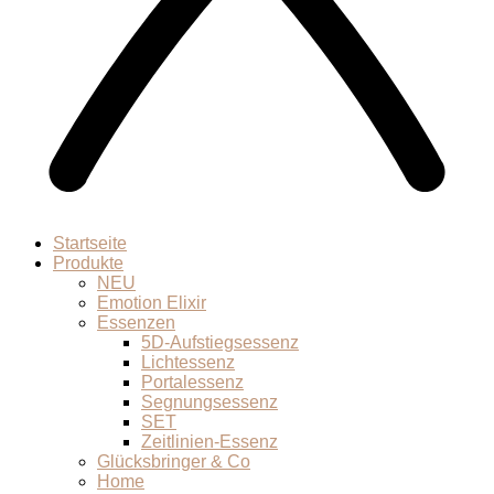
Startseite
Produkte
NEU
Emotion Elixir
Essenzen
5D-Aufstiegsessenz
Lichtessenz
Portalessenz
Segnungsessenz
SET
Zeitlinien-Essenz
Glücksbringer & Co
Home