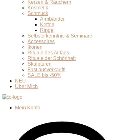
Kerzen & Räuchern
Kosmetik
Schmuck
Armbänder
Ketten
Ringe
Selbsterkenntnis & Seminare
Accessoires
Ikonen
Rituale des Alltags
Rituale der Schönheit
Skulpturen
Fast ausverkauft!
SALE bis -50%
NEU
Über Mich
Mein Konto