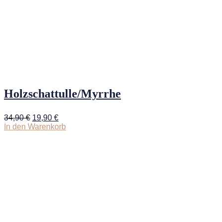
Holzschattulle/Myrrhe
Ursprünglicher
Aktueller
34,90
€
19,90
€
Preis
Preis
In den Warenkorb
war:
ist:
34,90 €
19,90 €.