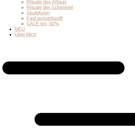
Rituale des Alltags
Rituale der Schönheit
Skulpturen
Fast ausverkauft!
SALE bis -50%
NEU
Über Mich