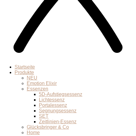
Startseite
Produkte
NEU
Emotion Elixir
Essenzen
5D-Aufstiegsessenz
Lichtessenz
Portalessenz
Segnungsessenz
SET
Zeitlinien-Essenz
Glücksbringer & Co
Home