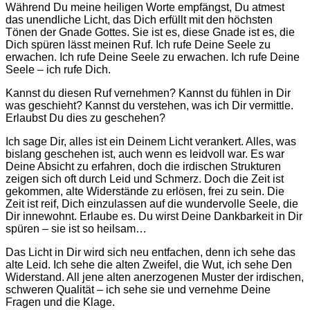
Während Du meine heiligen Worte empfängst, Du atmest
das unendliche Licht, das Dich erfüllt mit den höchsten
Tönen der Gnade Gottes. Sie ist es, diese Gnade ist es, die
Dich spüren lässt meinen Ruf. Ich rufe Deine Seele zu
erwachen. Ich rufe Deine Seele zu erwachen. Ich rufe Deine
Seele – ich rufe Dich.
Kannst du diesen Ruf vernehmen? Kannst du fühlen in Dir
was geschieht? Kannst du verstehen, was ich Dir vermittle.
Erlaubst Du dies zu geschehen?
Ich sage Dir, alles ist ein Deinem Licht verankert. Alles, was
bislang geschehen ist, auch wenn es leidvoll war. Es war
Deine Absicht zu erfahren, doch die irdischen Strukturen
zeigen sich oft durch Leid und Schmerz. Doch die Zeit ist
gekommen, alte Widerstände zu erlösen, frei zu sein. Die
Zeit ist reif, Dich einzulassen auf die wundervolle Seele, die
Dir innewohnt. Erlaube es. Du wirst Deine Dankbarkeit in Dir
spüren – sie ist so heilsam…
Das Licht in Dir wird sich neu entfachen, denn ich sehe das
alte Leid. Ich sehe die alten Zweifel, die Wut, ich sehe Den
Widerstand. All jene alten anerzogenen Muster der irdischen,
schweren Qualität – ich sehe sie und vernehme Deine
Fragen und die Klage.