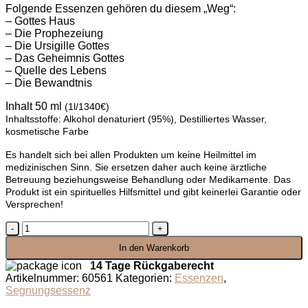
Folgende Essenzen gehören du diesem „Weg“:
– Gottes Haus
– Die Prophezeiung
– Die Ursigille Gottes
– Das Geheimnis Gottes
– Quelle des Lebens
– Die Bewandtnis
Inhalt 50 ml
(1l/1340€)
Inhaltsstoffe: Alkohol denaturiert (95%), Destilliertes Wasser,
kosmetische Farbe
Es handelt sich bei allen Produkten um keine Heilmittel im
medizinischen Sinn. Sie ersetzen daher auch keine ärztliche
Betreuung beziehungsweise Behandlung oder Medikamente. Das
Produkt ist ein spirituelles Hilfsmittel und gibt keinerlei Garantie oder
Versprechen!
Segnungsessenz
Quelle
In den Warenkorb
des
Lebens
14 Tage Rückgaberecht
Menge
Artikelnummer:
60561
Kategorien:
Essenzen
,
Segnungsessenz