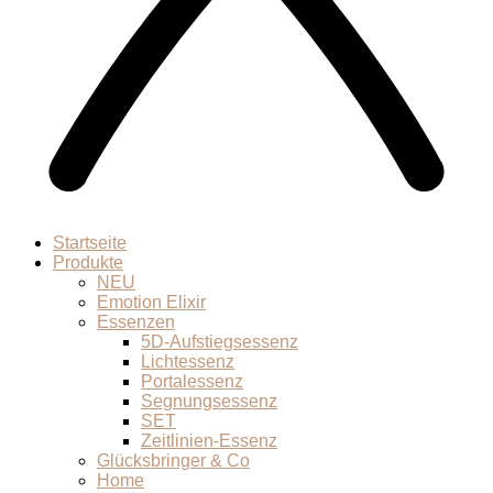
Startseite
Produkte
NEU
Emotion Elixir
Essenzen
5D-Aufstiegsessenz
Lichtessenz
Portalessenz
Segnungsessenz
SET
Zeitlinien-Essenz
Glücksbringer & Co
Home