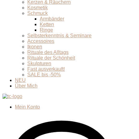
Kerzen & Räuchern
Kosmetik
Schmuck
Armbänder
Ketten
Ringe
Selbsterkenntnis & Seminare
Accessoires
Ikonen
Rituale des Alltags
Rituale der Schönheit
Skulpturen
Fast ausverkauft!
SALE bis -50%
NEU
Über Mich
Mein Konto