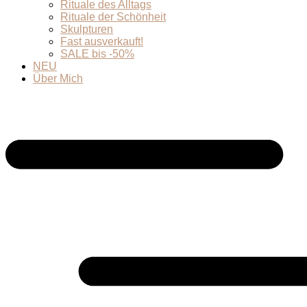
Rituale des Alltags
Rituale der Schönheit
Skulpturen
Fast ausverkauft!
SALE bis -50%
NEU
Über Mich