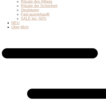
Rituale des Alltags
Rituale der Schönheit
Skulpturen
Fast ausverkauft!
SALE bis -50%
NEU
Über Mich