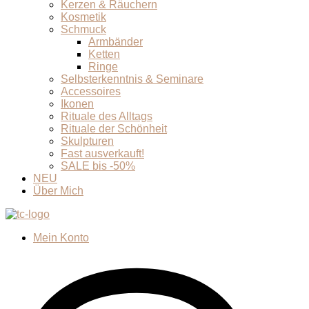
Kerzen & Räuchern
Kosmetik
Schmuck
Armbänder
Ketten
Ringe
Selbsterkenntnis & Seminare
Accessoires
Ikonen
Rituale des Alltags
Rituale der Schönheit
Skulpturen
Fast ausverkauft!
SALE bis -50%
NEU
Über Mich
Mein Konto