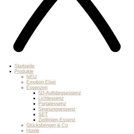
Startseite
Produkte
NEU
Emotion Elixir
Essenzen
5D-Aufstiegsessenz
Lichtessenz
Portalessenz
Segnungsessenz
SET
Zeitlinien-Essenz
Glücksbringer & Co
Home