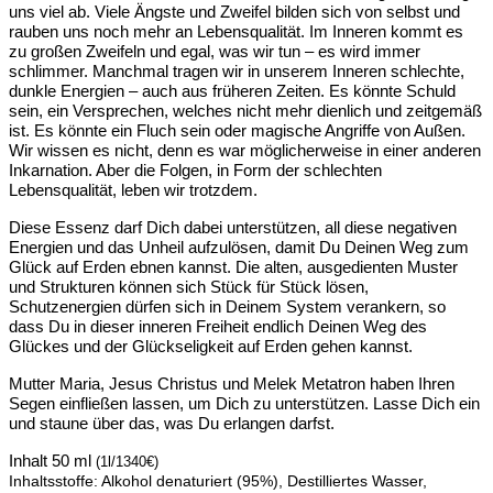
uns viel ab. Viele Ängste und Zweifel bilden sich von selbst und
rauben uns noch mehr an Lebensqualität. Im Inneren kommt es
zu großen Zweifeln und egal, was wir tun – es wird immer
schlimmer. Manchmal tragen wir in unserem Inneren schlechte,
dunkle Energien – auch aus früheren Zeiten. Es könnte Schuld
sein, ein Versprechen, welches nicht mehr dienlich und zeitgemäß
ist. Es könnte ein Fluch sein oder magische Angriffe von Außen.
Wir wissen es nicht, denn es war möglicherweise in einer anderen
Inkarnation. Aber die Folgen, in Form der schlechten
Lebensqualität, leben wir trotzdem.
Diese Essenz darf Dich dabei unterstützen, all diese negativen
Energien und das Unheil aufzulösen, damit Du Deinen Weg zum
Glück auf Erden ebnen kannst. Die alten, ausgedienten Muster
und Strukturen können sich Stück für Stück lösen,
Schutzenergien dürfen sich in Deinem System verankern, so
dass Du in dieser inneren Freiheit endlich Deinen Weg des
Glückes und der Glückseligkeit auf Erden gehen kannst.
Mutter Maria, Jesus Christus und Melek Metatron haben Ihren
Segen einfließen lassen, um Dich zu unterstützen. Lasse Dich ein
und staune über das, was Du erlangen darfst.
Inhalt 50 ml
(1l/1340€)
Inhaltsstoffe: Alkohol denaturiert (95%), Destilliertes Wasser,