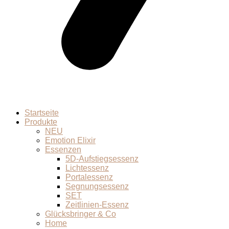
Startseite
Produkte
NEU
Emotion Elixir
Essenzen
5D-Aufstiegsessenz
Lichtessenz
Portalessenz
Segnungsessenz
SET
Zeitlinien-Essenz
Glücksbringer & Co
Home