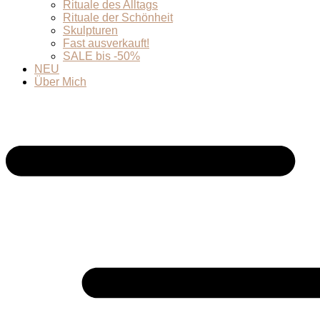
Rituale des Alltags
Rituale der Schönheit
Skulpturen
Fast ausverkauft!
SALE bis -50%
NEU
Über Mich