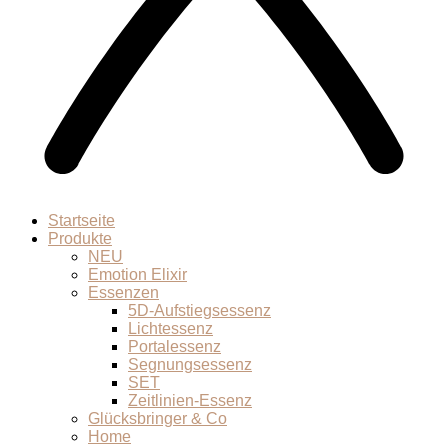
Startseite
Produkte
NEU
Emotion Elixir
Essenzen
5D-Aufstiegsessenz
Lichtessenz
Portalessenz
Segnungsessenz
SET
Zeitlinien-Essenz
Glücksbringer & Co
Home