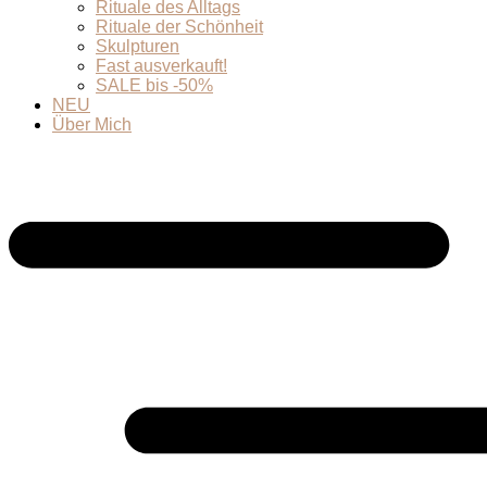
Rituale des Alltags
Rituale der Schönheit
Skulpturen
Fast ausverkauft!
SALE bis -50%
NEU
Über Mich