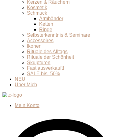
Kerzen & Räuchern
Kosmetik
Schmuck
Armbänder
Ketten
Ringe
Selbsterkenntnis & Seminare
Accessoires
Ikonen
Rituale des Alltags
Rituale der Schönheit
Skulpturen
Fast ausverkauft!
SALE bis -50%
NEU
Über Mich
Mein Konto