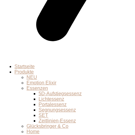
Startseite
Produkte
NEU
Emotion Elixir
Essenzen
5D-Aufstiegsessenz
Lichtessenz
Portalessenz
Segnungsessenz
SET
Zeitlinien-Essenz
Glücksbringer & Co
Home