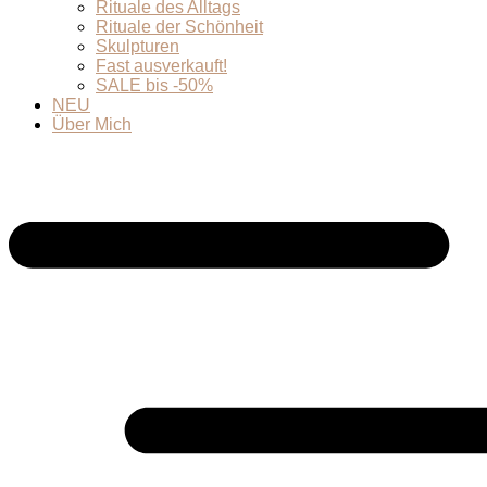
Rituale des Alltags
Rituale der Schönheit
Skulpturen
Fast ausverkauft!
SALE bis -50%
NEU
Über Mich