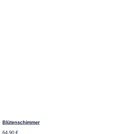
Blütenschimmer
64,90
€