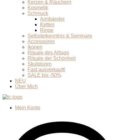
Kerzen & Räuchern
Kosmetik
Schmuck
Armbänder
Ketten
Ringe
Selbsterkenntnis & Seminare
Accessoires
Ikonen
Rituale des Alltags
Rituale der Schönheit
Skulpturen
Fast ausverkauft!
SALE bis -50%
NEU
Über Mich
Mein Konto