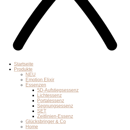
Startseite
Produkte
NEU
Emotion Elixir
Essenzen
5D-Aufstiegsessenz
Lichtessenz
Portalessenz
Segnungsessenz
SET
Zeitlinien-Essenz
Glücksbringer & Co
Home