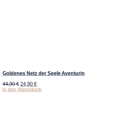
Goldenes Netz der Seele Aventurin
Ursprünglicher
Aktueller
44,90
€
24,90
€
Preis
Preis
In den Warenkorb
war:
ist:
44,90 €
24,90 €.