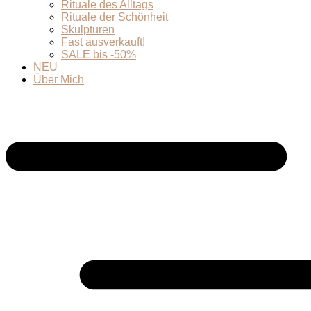
Rituale des Alltags
Rituale der Schönheit
Skulpturen
Fast ausverkauft!
SALE bis -50%
NEU
Über Mich