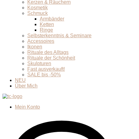
Kerzen & Räuchern
Kosmetik
Schmuck
Armbänder
Ketten
Ringe
Selbsterkenntnis & Seminare
Accessoires
Ikonen
Rituale des Alltags
Rituale der Schönheit
Skulpturen
Fast ausverkauft!
SALE bis -50%
NEU
Über Mich
Mein Konto