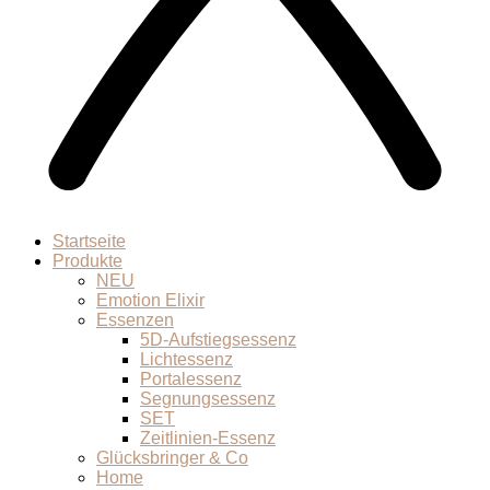
Startseite
Produkte
NEU
Emotion Elixir
Essenzen
5D-Aufstiegsessenz
Lichtessenz
Portalessenz
Segnungsessenz
SET
Zeitlinien-Essenz
Glücksbringer & Co
Home