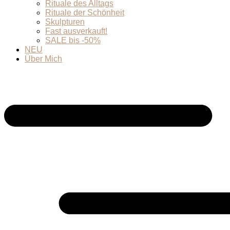
Rituale des Alltags
Rituale der Schönheit
Skulpturen
Fast ausverkauft!
SALE bis -50%
NEU
Über Mich