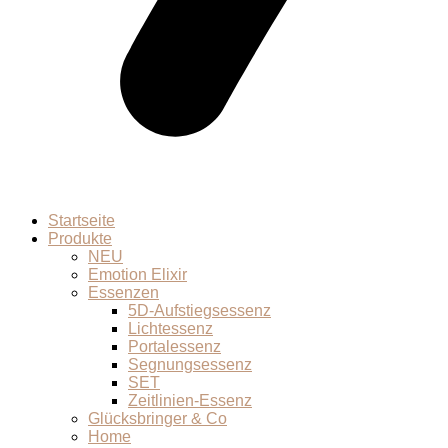
Startseite
Produkte
NEU
Emotion Elixir
Essenzen
5D-Aufstiegsessenz
Lichtessenz
Portalessenz
Segnungsessenz
SET
Zeitlinien-Essenz
Glücksbringer & Co
Home