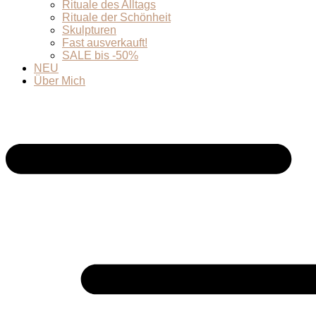
Rituale des Alltags
Rituale der Schönheit
Skulpturen
Fast ausverkauft!
SALE bis -50%
NEU
Über Mich