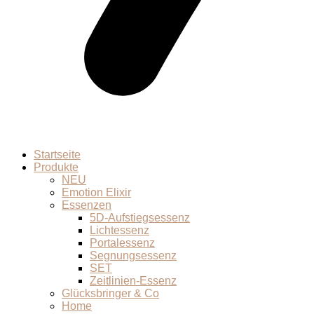
Startseite
Produkte
NEU
Emotion Elixir
Essenzen
5D-Aufstiegsessenz
Lichtessenz
Portalessenz
Segnungsessenz
SET
Zeitlinien-Essenz
Glücksbringer & Co
Home