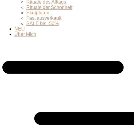
Rituale des Alltags
Rituale der Schönheit
Skulpturen
Fast ausverkauft!
SALE bis -50%
NEU
Über Mich