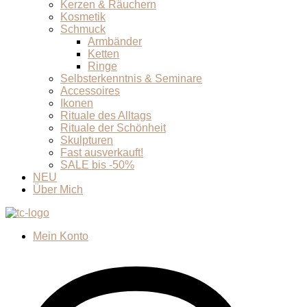
Kerzen & Räuchern
Kosmetik
Schmuck
Armbänder
Ketten
Ringe
Selbsterkenntnis & Seminare
Accessoires
Ikonen
Rituale des Alltags
Rituale der Schönheit
Skulpturen
Fast ausverkauft!
SALE bis -50%
NEU
Über Mich
Mein Konto