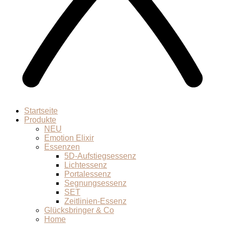
Startseite
Produkte
NEU
Emotion Elixir
Essenzen
5D-Aufstiegsessenz
Lichtessenz
Portalessenz
Segnungsessenz
SET
Zeitlinien-Essenz
Glücksbringer & Co
Home