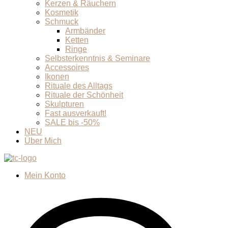
Kerzen & Räuchern
Kosmetik
Schmuck
Armbänder
Ketten
Ringe
Selbsterkenntnis & Seminare
Accessoires
Ikonen
Rituale des Alltags
Rituale der Schönheit
Skulpturen
Fast ausverkauft!
SALE bis -50%
NEU
Über Mich
Mein Konto