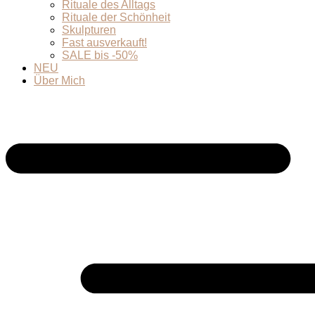
Rituale des Alltags
Rituale der Schönheit
Skulpturen
Fast ausverkauft!
SALE bis -50%
NEU
Über Mich