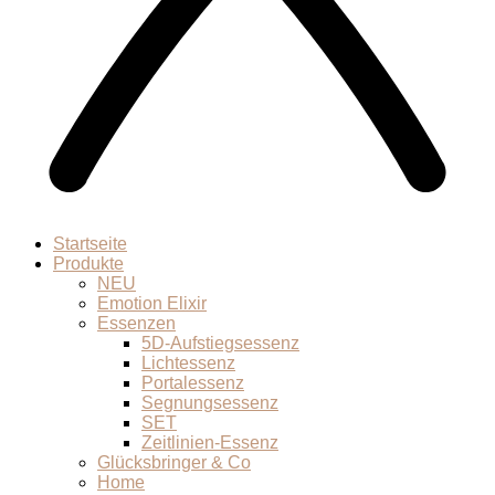
Startseite
Produkte
NEU
Emotion Elixir
Essenzen
5D-Aufstiegsessenz
Lichtessenz
Portalessenz
Segnungsessenz
SET
Zeitlinien-Essenz
Glücksbringer & Co
Home