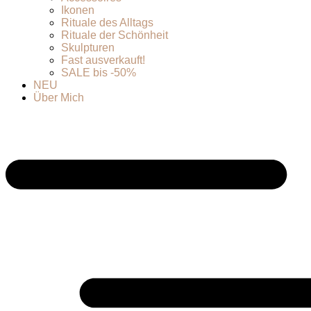
Ikonen
Rituale des Alltags
Rituale der Schönheit
Skulpturen
Fast ausverkauft!
SALE bis -50%
NEU
Über Mich