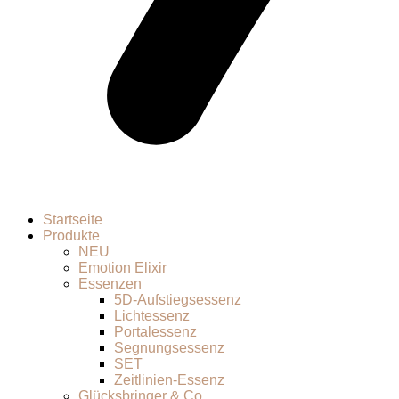
Startseite
Produkte
NEU
Emotion Elixir
Essenzen
5D-Aufstiegsessenz
Lichtessenz
Portalessenz
Segnungsessenz
SET
Zeitlinien-Essenz
Glücksbringer & Co