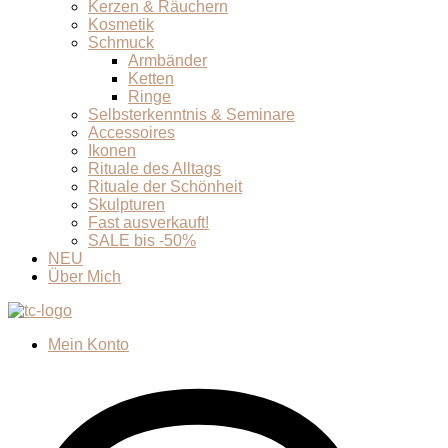
Kerzen & Räuchern
Kosmetik
Schmuck
Armbänder
Ketten
Ringe
Selbsterkenntnis & Seminare
Accessoires
Ikonen
Rituale des Alltags
Rituale der Schönheit
Skulpturen
Fast ausverkauft!
SALE bis -50%
NEU
Über Mich
Mein Konto