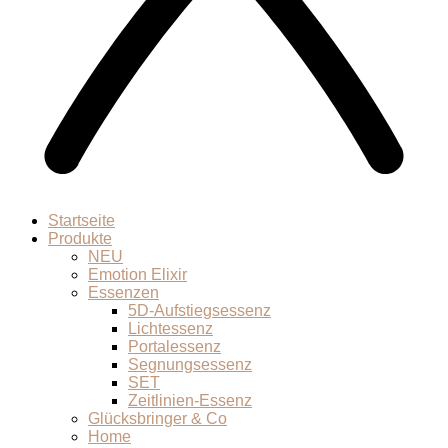
Startseite
Produkte
NEU
Emotion Elixir
Essenzen
5D-Aufstiegsessenz
Lichtessenz
Portalessenz
Segnungsessenz
SET
Zeitlinien-Essenz
Glücksbringer & Co
Home