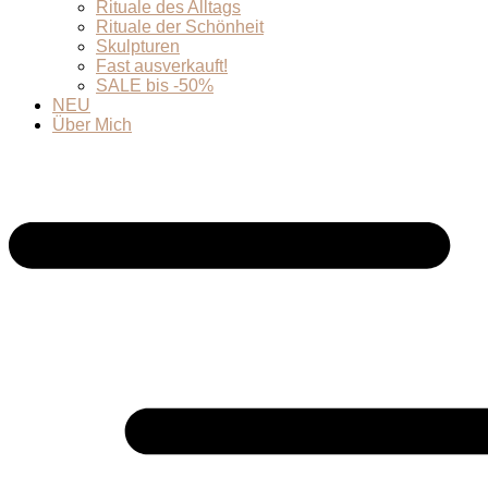
Rituale des Alltags
Rituale der Schönheit
Skulpturen
Fast ausverkauft!
SALE bis -50%
NEU
Über Mich