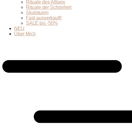
Rituale des Alltags
Rituale der Schönheit
Skulpturen
Fast ausverkauft!
SALE bis -50%
NEU
Über Mich