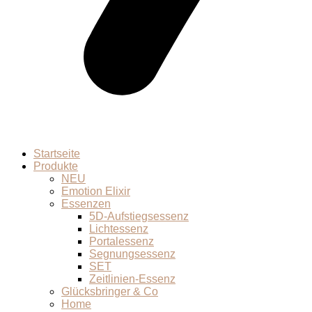
Startseite
Produkte
NEU
Emotion Elixir
Essenzen
5D-Aufstiegsessenz
Lichtessenz
Portalessenz
Segnungsessenz
SET
Zeitlinien-Essenz
Glücksbringer & Co
Home