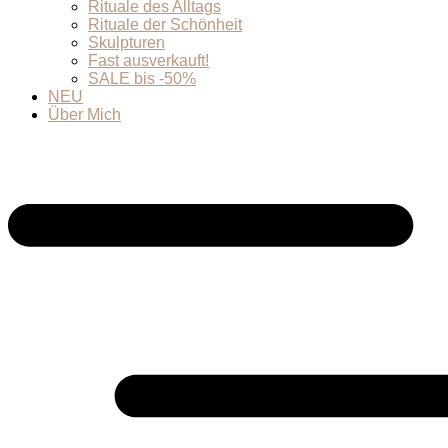
Rituale des Alltags
Rituale der Schönheit
Skulpturen
Fast ausverkauft!
SALE bis -50%
NEU
Über Mich