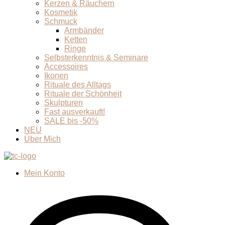
Kerzen & Räuchern
Kosmetik
Schmuck
Armbänder
Ketten
Ringe
Selbsterkenntnis & Seminare
Accessoires
Ikonen
Rituale des Alltags
Rituale der Schönheit
Skulpturen
Fast ausverkauft!
SALE bis -50%
NEU
Über Mich
Mein Konto