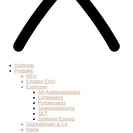
Startseite
Produkte
NEU
Emotion Elixir
Essenzen
5D-Aufstiegsessenz
Lichtessenz
Portalessenz
Segnungsessenz
SET
Zeitlinien-Essenz
Glücksbringer & Co
Home