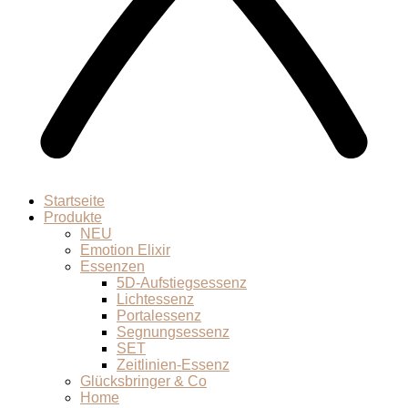
Startseite
Produkte
NEU
Emotion Elixir
Essenzen
5D-Aufstiegsessenz
Lichtessenz
Portalessenz
Segnungsessenz
SET
Zeitlinien-Essenz
Glücksbringer & Co
Home