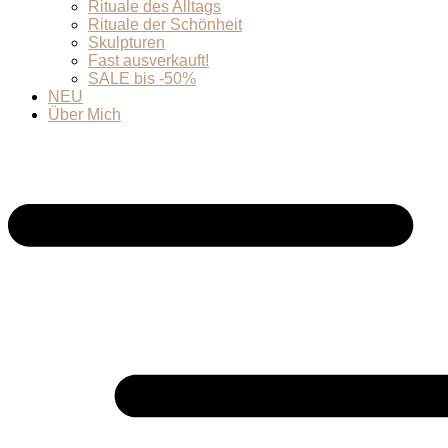
Rituale des Alltags
Rituale der Schönheit
Skulpturen
Fast ausverkauft!
SALE bis -50%
NEU
Über Mich