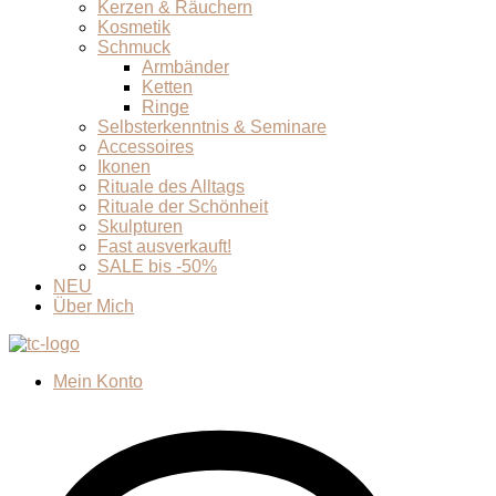
Kerzen & Räuchern
Kosmetik
Schmuck
Armbänder
Ketten
Ringe
Selbsterkenntnis & Seminare
Accessoires
Ikonen
Rituale des Alltags
Rituale der Schönheit
Skulpturen
Fast ausverkauft!
SALE bis -50%
NEU
Über Mich
Mein Konto