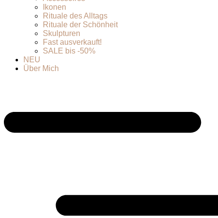
Ikonen
Rituale des Alltags
Rituale der Schönheit
Skulpturen
Fast ausverkauft!
SALE bis -50%
NEU
Über Mich