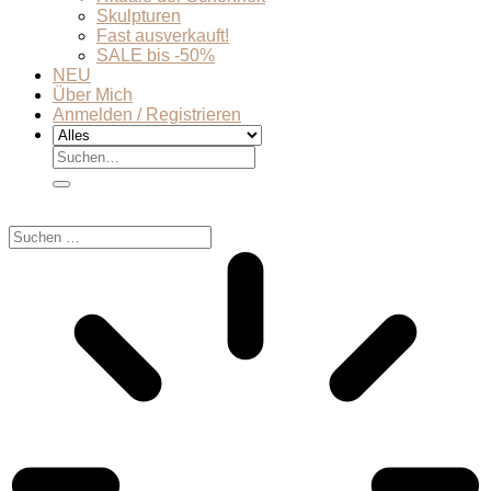
Skulpturen
Fast ausverkauft!
SALE bis -50%
NEU
Über Mich
Anmelden / Registrieren