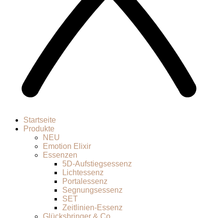
Startseite
Produkte
NEU
Emotion Elixir
Essenzen
5D-Aufstiegsessenz
Lichtessenz
Portalessenz
Segnungsessenz
SET
Zeitlinien-Essenz
Glücksbringer & Co