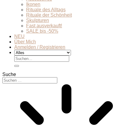
Ikonen
Rituale des Alltags
Rituale der Schönheit
Skulpturen
Fast ausverkauft!
SALE bis -50%
NEU
Über Mich
Anmelden / Registrieren
Suchen
nach:
Suche