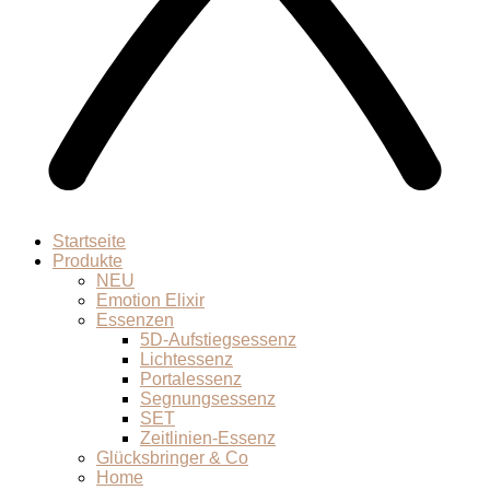
Startseite
Produkte
NEU
Emotion Elixir
Essenzen
5D-Aufstiegsessenz
Lichtessenz
Portalessenz
Segnungsessenz
SET
Zeitlinien-Essenz
Glücksbringer & Co
Home