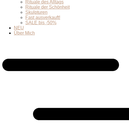
Rituale des Alltags
Rituale der Schönheit
Skulpturen
Fast ausverkauft!
SALE bis -50%
NEU
Über Mich