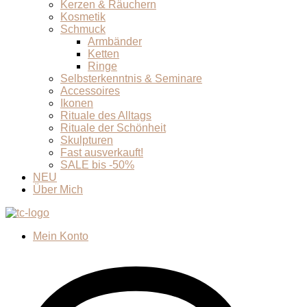
Kerzen & Räuchern
Kosmetik
Schmuck
Armbänder
Ketten
Ringe
Selbsterkenntnis & Seminare
Accessoires
Ikonen
Rituale des Alltags
Rituale der Schönheit
Skulpturen
Fast ausverkauft!
SALE bis -50%
NEU
Über Mich
Mein Konto