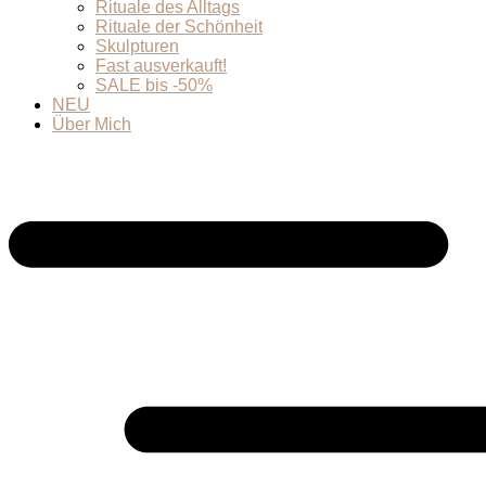
Rituale des Alltags
Rituale der Schönheit
Skulpturen
Fast ausverkauft!
SALE bis -50%
NEU
Über Mich