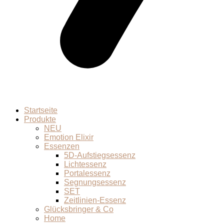
Startseite
Produkte
NEU
Emotion Elixir
Essenzen
5D-Aufstiegsessenz
Lichtessenz
Portalessenz
Segnungsessenz
SET
Zeitlinien-Essenz
Glücksbringer & Co
Home