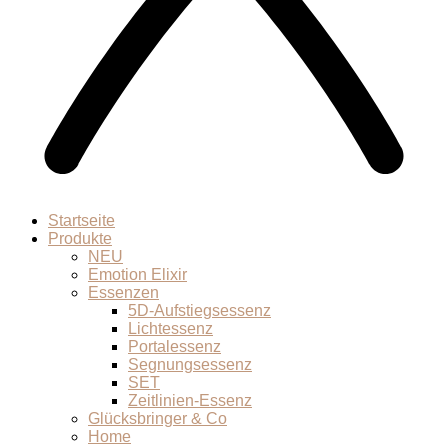
Startseite
Produkte
NEU
Emotion Elixir
Essenzen
5D-Aufstiegsessenz
Lichtessenz
Portalessenz
Segnungsessenz
SET
Zeitlinien-Essenz
Glücksbringer & Co
Home