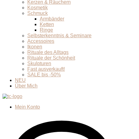
Kerzen & Räuchern
Kosmetik
Schmuck
Armbänder
Ketten
Ringe
Selbsterkenntnis & Seminare
Accessoires
Ikonen
Rituale des Alltags
Rituale der Schönheit
Skulpturen
Fast ausverkauft!
SALE bis -50%
NEU
Über Mich
Mein Konto