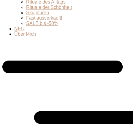
Rituale des Alltags
Rituale der Schönheit
Skulpturen
Fast ausverkauft!
SALE bis -50%
NEU
Über Mich