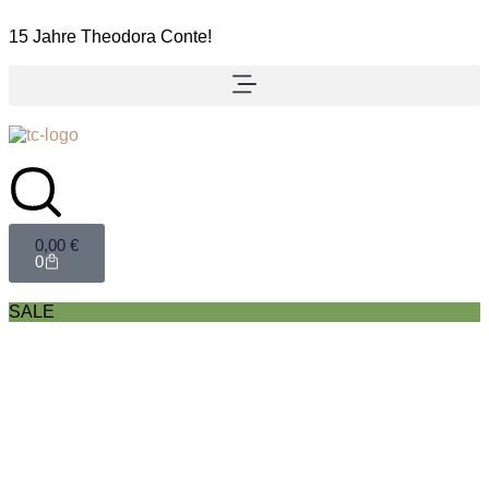
15 Jahre Theodora Conte!
0,00
€
0
SALE