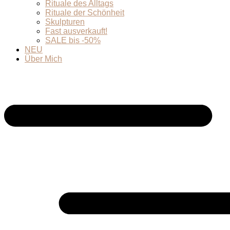
Rituale des Alltags
Rituale der Schönheit
Skulpturen
Fast ausverkauft!
SALE bis -50%
NEU
Über Mich