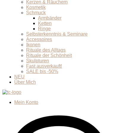
Kerzen & Räuchern
Kosmetik
Schmuck
Armbänder
Ketten
Ringe
Selbsterkenntnis & Seminare
Accessoires
Ikonen
Rituale des Alltags
Rituale der Schönheit
Skulpturen
Fast ausverkauft!
SALE bis -50%
NEU
Über Mich
Mein Konto