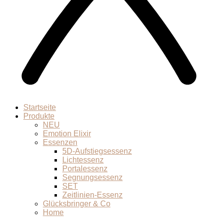
Startseite
Produkte
NEU
Emotion Elixir
Essenzen
5D-Aufstiegsessenz
Lichtessenz
Portalessenz
Segnungsessenz
SET
Zeitlinien-Essenz
Glücksbringer & Co
Home