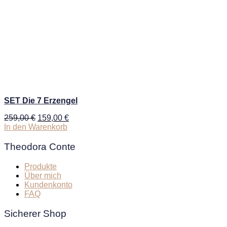
SET Die 7 Erzengel
Ursprünglicher
Aktueller
259,00
€
159,00
€
Preis
Preis
In den Warenkorb
war:
ist:
259,00 €
159,00 €.
Theodora Conte
Produkte
Über mich
Kundenkonto
FAQ
Sicherer Shop