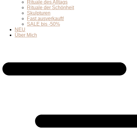
Rituale des Alltags
Rituale der Schönheit
Skulpturen
Fast ausverkauft!
SALE bis -50%
NEU
Über Mich