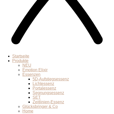
Startseite
Produkte
NEU
Emotion Elixir
Essenzen
5D-Aufstiegsessenz
Lichtessenz
Portalessenz
Segnungsessenz
SET
Zeitlinien-Essenz
Glücksbringer & Co
Home