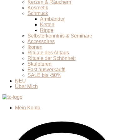
Kerzen & Räuchern
Kosmetik
Schmuck
Armbänder
Ketten
Ringe
Selbsterkenntnis & Seminare
Accessoires
Ikonen
Rituale des Alltags
Rituale der Schönheit
Skulpturen
Fast ausverkauft!
SALE bis -50%
NEU
Über Mich
Mein Konto