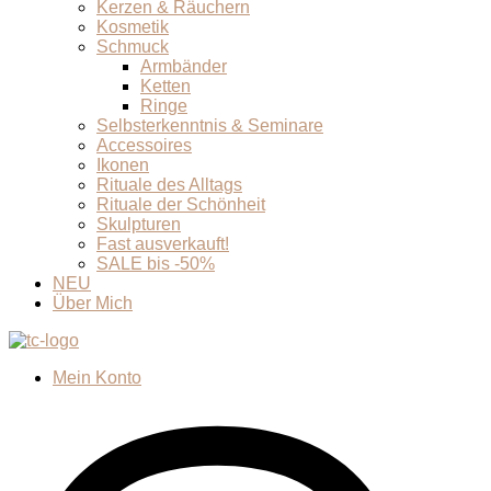
Kerzen & Räuchern
Kosmetik
Schmuck
Armbänder
Ketten
Ringe
Selbsterkenntnis & Seminare
Accessoires
Ikonen
Rituale des Alltags
Rituale der Schönheit
Skulpturen
Fast ausverkauft!
SALE bis -50%
NEU
Über Mich
Mein Konto