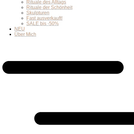
Rituale des Alltags
Rituale der Schönheit
Skulpturen
Fast ausverkauft!
SALE bis -50%
NEU
Über Mich