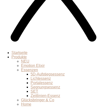
Startseite
Produkte
NEU
Emotion Elixir
Essenzen
5D-Aufstiegsessenz
Lichtessenz
Portalessenz
Segnungsessenz
SET
Zeitlinien-Essenz
Glücksbringer & Co
Home