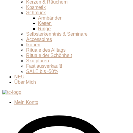
Kerzen & Räuchern
Kosmetik
Schmuck
Armbänder
Ketten
Ringe
Selbsterkenntnis & Seminare
Accessoires
Ikonen
Rituale des Alltags
Rituale der Schönheit
Skulpturen
Fast ausverkauft!
SALE bis -50%
NEU
Über Mich
Mein Konto