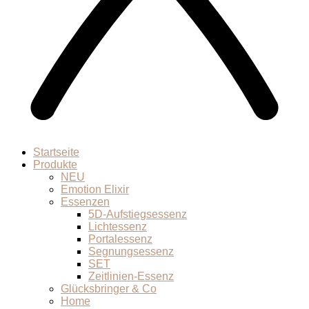
Startseite
Produkte
NEU
Emotion Elixir
Essenzen
5D-Aufstiegsessenz
Lichtessenz
Portalessenz
Segnungsessenz
SET
Zeitlinien-Essenz
Glücksbringer & Co
Home