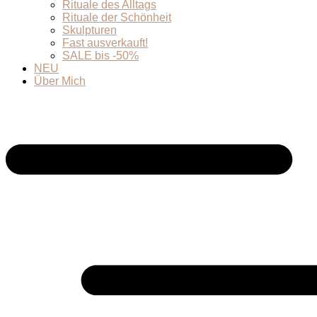
Rituale des Alltags
Rituale der Schönheit
Skulpturen
Fast ausverkauft!
SALE bis -50%
NEU
Über Mich