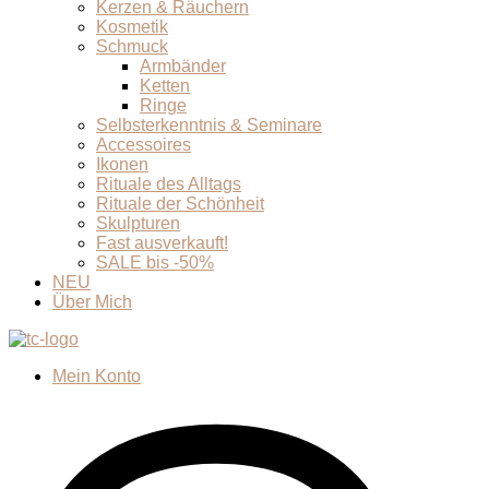
Kerzen & Räuchern
Kosmetik
Schmuck
Armbänder
Ketten
Ringe
Selbsterkenntnis & Seminare
Accessoires
Ikonen
Rituale des Alltags
Rituale der Schönheit
Skulpturen
Fast ausverkauft!
SALE bis -50%
NEU
Über Mich
Mein Konto