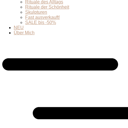
Rituale des Alltags
Rituale der Schönheit
Skulpturen
Fast ausverkauft!
SALE bis -50%
NEU
Über Mich