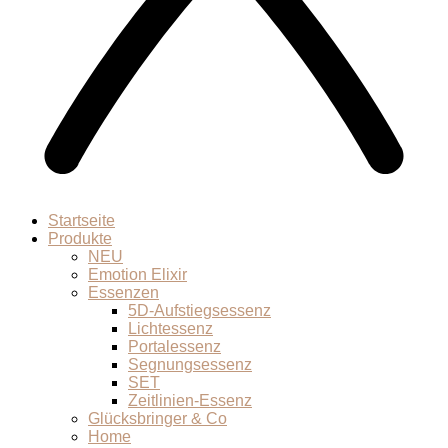
Startseite
Produkte
NEU
Emotion Elixir
Essenzen
5D-Aufstiegsessenz
Lichtessenz
Portalessenz
Segnungsessenz
SET
Zeitlinien-Essenz
Glücksbringer & Co
Home