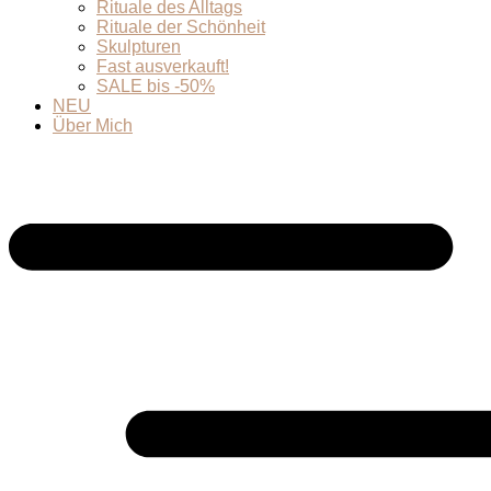
Rituale des Alltags
Rituale der Schönheit
Skulpturen
Fast ausverkauft!
SALE bis -50%
NEU
Über Mich