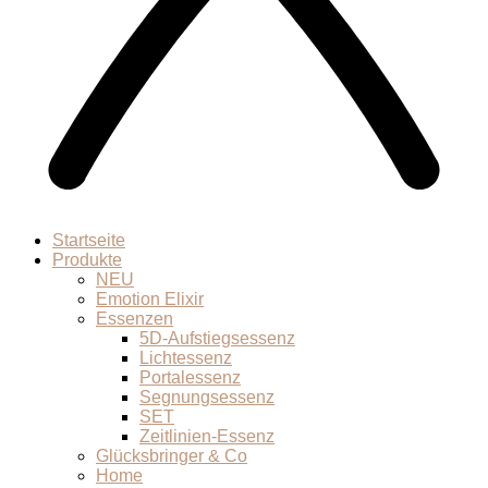
Startseite
Produkte
NEU
Emotion Elixir
Essenzen
5D-Aufstiegsessenz
Lichtessenz
Portalessenz
Segnungsessenz
SET
Zeitlinien-Essenz
Glücksbringer & Co
Home