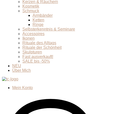
Kerzen & Räuchern
Kosmetik
Schmuck
Armbänder
Ketten
Ringe
Selbsterkenntnis & Seminare
Accessoires
Ikonen
Rituale des Alltags
Rituale der Schönheit
Skulpturen
Fast ausverkauft!
SALE bis -50%
NEU
Über Mich
Mein Konto