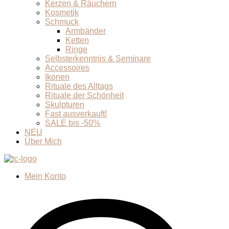
Kerzen & Räuchern
Kosmetik
Schmuck
Armbänder
Ketten
Ringe
Selbsterkenntnis & Seminare
Accessoires
Ikonen
Rituale des Alltags
Rituale der Schönheit
Skulpturen
Fast ausverkauft!
SALE bis -50%
NEU
Über Mich
Mein Konto