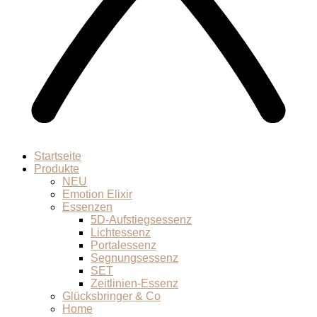
Startseite
Produkte
NEU
Emotion Elixir
Essenzen
5D-Aufstiegsessenz
Lichtessenz
Portalessenz
Segnungsessenz
SET
Zeitlinien-Essenz
Glücksbringer & Co
Home