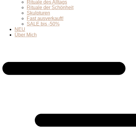
Rituale des Alltags
Rituale der Schönheit
Skulpturen
Fast ausverkauft!
SALE bis -50%
NEU
Über Mich