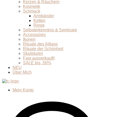
Kerzen & Räuchern
Kosmetik
Schmuck
Armbänder
Ketten
Ringe
Selbsterkenntnis & Seminare
Accessoires
Ikonen
Rituale des Alltags
Rituale der Schönheit
Skulpturen
Fast ausverkauft!
SALE bis -50%
NEU
Über Mich
Mein Konto