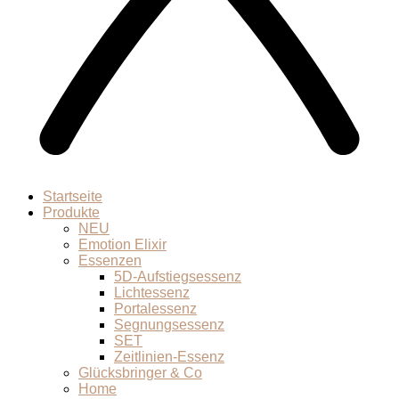
Startseite
Produkte
NEU
Emotion Elixir
Essenzen
5D-Aufstiegsessenz
Lichtessenz
Portalessenz
Segnungsessenz
SET
Zeitlinien-Essenz
Glücksbringer & Co
Home