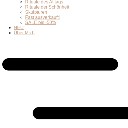
Rituale des Alltags
Rituale der Schönheit
Skulpturen
Fast ausverkauft!
SALE bis -50%
NEU
Über Mich