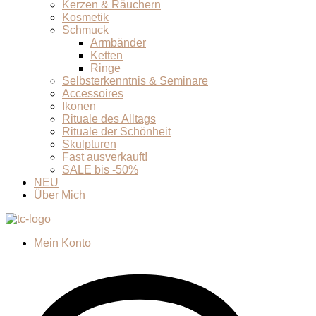
Kerzen & Räuchern
Kosmetik
Schmuck
Armbänder
Ketten
Ringe
Selbsterkenntnis & Seminare
Accessoires
Ikonen
Rituale des Alltags
Rituale der Schönheit
Skulpturen
Fast ausverkauft!
SALE bis -50%
NEU
Über Mich
Mein Konto