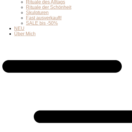
Rituale des Alltags
Rituale der Schönheit
Skulpturen
Fast ausverkauft!
SALE bis -50%
NEU
Über Mich