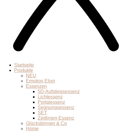
Startseite
Produkte
NEU
Emotion Elixir
Essenzen
5D-Aufstiegsessenz
Lichtessenz
Portalessenz
Segnungsessenz
SET
Zeitlinien-Essenz
Glücksbringer & Co
Home