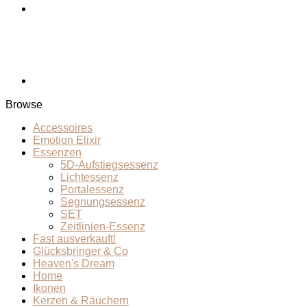
Browse
Accessoires
Emotion Elixir
Essenzen
5D-Aufstiegsessenz
Lichtessenz
Portalessenz
Segnungsessenz
SET
Zeitlinien-Essenz
Fast ausverkauft!
Glücksbringer & Co
Heaven's Dream
Home
Ikonen
Kerzen & Räuchern