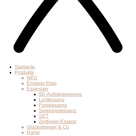
Startseite
Produkte
NEU
Emotion Elixir
Essenzen
5D-Aufstiegsessenz
Lichtessenz
Portalessenz
Segnungsessenz
SET
Zeitlinien-Essenz
Glücksbringer & Co
Home