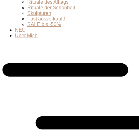
Rituale des Alltags
Rituale der Schönheit
Skulpturen
Fast ausverkauft!
SALE bis -50%
NEU
Über Mich