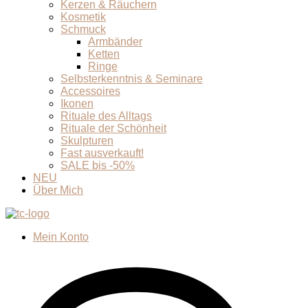
Kerzen & Räuchern
Kosmetik
Schmuck
Armbänder
Ketten
Ringe
Selbsterkenntnis & Seminare
Accessoires
Ikonen
Rituale des Alltags
Rituale der Schönheit
Skulpturen
Fast ausverkauft!
SALE bis -50%
NEU
Über Mich
Mein Konto