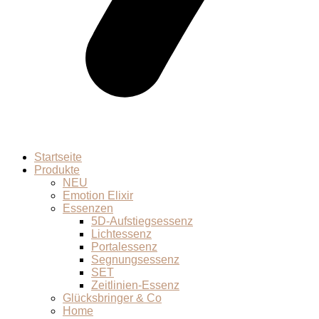
Startseite
Produkte
NEU
Emotion Elixir
Essenzen
5D-Aufstiegsessenz
Lichtessenz
Portalessenz
Segnungsessenz
SET
Zeitlinien-Essenz
Glücksbringer & Co
Home