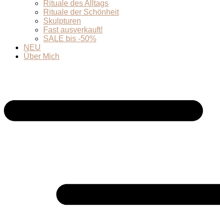
Rituale des Alltags
Rituale der Schönheit
Skulpturen
Fast ausverkauft!
SALE bis -50%
NEU
Über Mich