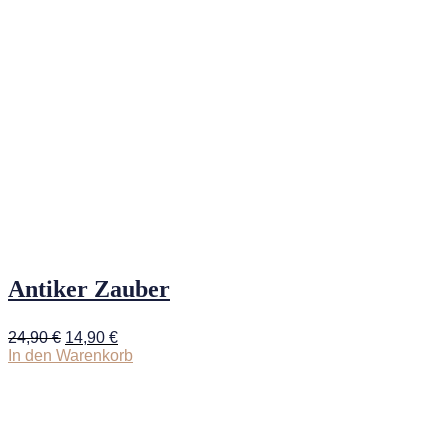
Antiker Zauber
Ursprünglicher
Aktueller
24,90
€
14,90
€
Preis
Preis
In den Warenkorb
war:
ist:
24,90 €
14,90 €.