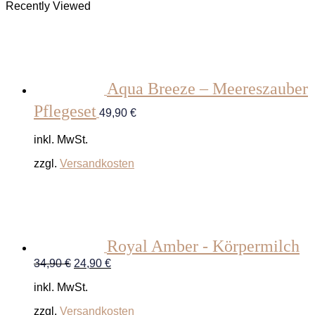
Recently Viewed
Aqua Breeze – Meereszauber
Pflegeset
49,90
€
inkl. MwSt.
zzgl.
Versandkosten
Royal Amber - Körpermilch
Ursprünglicher
Aktueller
34,90
€
24,90
€
Preis
Preis
inkl. MwSt.
war:
ist:
34,90 €
24,90 €.
zzgl.
Versandkosten