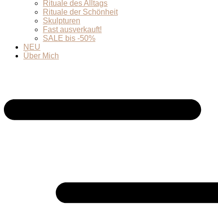
Rituale des Alltags
Rituale der Schönheit
Skulpturen
Fast ausverkauft!
SALE bis -50%
NEU
Über Mich