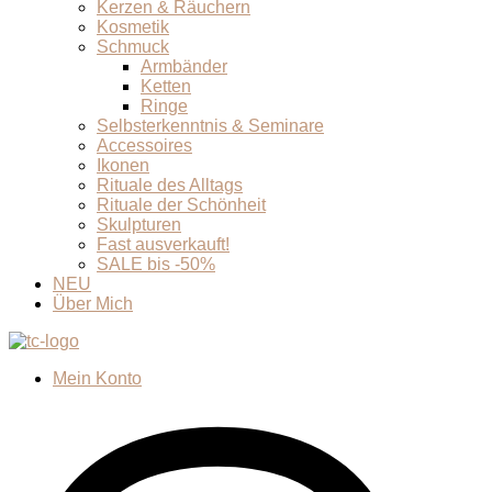
Kerzen & Räuchern
Kosmetik
Schmuck
Armbänder
Ketten
Ringe
Selbsterkenntnis & Seminare
Accessoires
Ikonen
Rituale des Alltags
Rituale der Schönheit
Skulpturen
Fast ausverkauft!
SALE bis -50%
NEU
Über Mich
Mein Konto