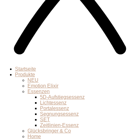
Startseite
Produkte
NEU
Emotion Elixir
Essenzen
5D-Aufstiegsessenz
Lichtessenz
Portalessenz
Segnungsessenz
SET
Zeitlinien-Essenz
Glücksbringer & Co
Home