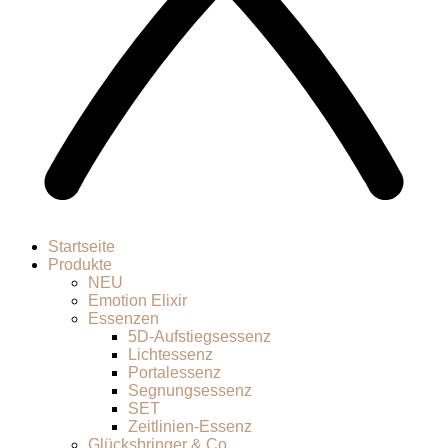
Startseite
Produkte
NEU
Emotion Elixir
Essenzen
5D-Aufstiegsessenz
Lichtessenz
Portalessenz
Segnungsessenz
SET
Zeitlinien-Essenz
Glücksbringer & Co