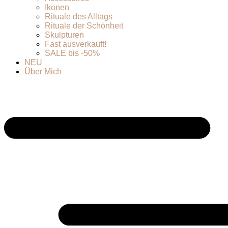
Ikonen
Rituale des Alltags
Rituale der Schönheit
Skulpturen
Fast ausverkauft!
SALE bis -50%
NEU
Über Mich