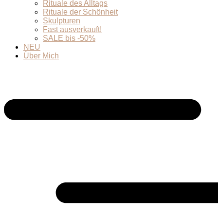
Rituale des Alltags
Rituale der Schönheit
Skulpturen
Fast ausverkauft!
SALE bis -50%
NEU
Über Mich