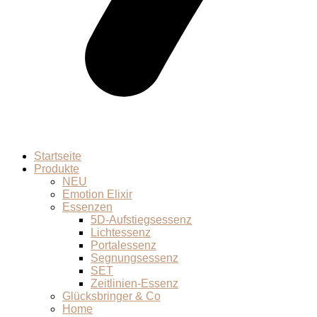
Startseite
Produkte
NEU
Emotion Elixir
Essenzen
5D-Aufstiegsessenz
Lichtessenz
Portalessenz
Segnungsessenz
SET
Zeitlinien-Essenz
Glücksbringer & Co
Home