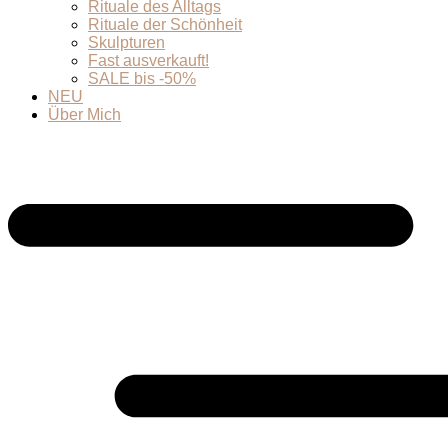
Rituale des Alltags
Rituale der Schönheit
Skulpturen
Fast ausverkauft!
SALE bis -50%
NEU
Über Mich