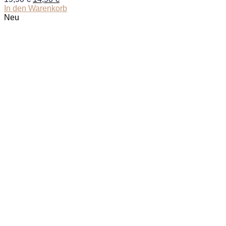
Preis
Preis
In den Warenkorb
war:
ist:
Neu
19,90 €
14,90 €.