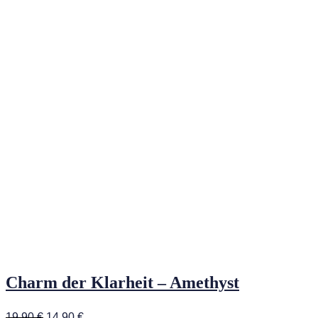
Charm der Klarheit – Amethyst
Ursprünglicher
Aktueller
19,90
€
14,90
€