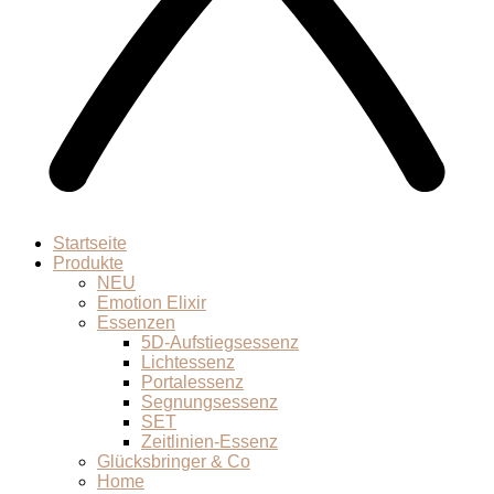
Startseite
Produkte
NEU
Emotion Elixir
Essenzen
5D-Aufstiegsessenz
Lichtessenz
Portalessenz
Segnungsessenz
SET
Zeitlinien-Essenz
Glücksbringer & Co
Home