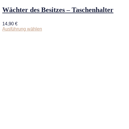
Wächter des Besitzes – Taschenhalter
14,90
€
Ausführung wählen
Dieses
Produkt
weist
mehrere
Varianten
auf.
Die
Optionen
können
auf
der
Produktseite
gewählt
werden