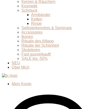
Kerzen & Räuchern
Kosmetik
Schmuck
Armbänder
Ketten
Ringe
Selbsterkenntnis & Seminare
Accessoires
Ikonen
Rituale des Alltags
Rituale der Schönheit
Skulpturen
Fast ausverkauft!
SALE bis -50%
NEU
Über Mich
Mein Konto