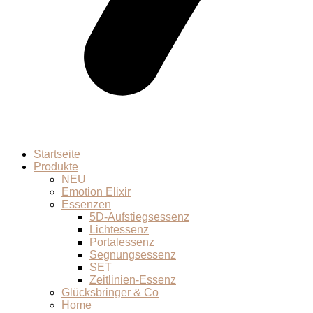
Startseite
Produkte
NEU
Emotion Elixir
Essenzen
5D-Aufstiegsessenz
Lichtessenz
Portalessenz
Segnungsessenz
SET
Zeitlinien-Essenz
Glücksbringer & Co
Home