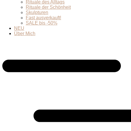
Rituale des Alltags
Rituale der Schönheit
Skulpturen
Fast ausverkauft!
SALE bis -50%
NEU
Über Mich