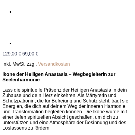
Ursprünglicher
Aktueller
129,00
€
69,00
€
Preis
Preis
inkl. MwSt.
zzgl.
Versandkosten
war:
ist:
129,00 €
69,00 €.
Ikone der Heiligen Anastasia – Wegbegleiterin zur
Seelenharmonie
Lass die spirituelle Präsenz der Heiligen Anastasia in dein
Zuhause und dein Herz einkehren. Als Märtyrerin und
Schutzpatronin, die für Befreiung und Schutz steht, trägt sie
Energien, die dich auf deinem Weg der inneren Harmonie
und Transformation begleiten können. Die Ikone wurde mit
einer tiefen spirituellen Absicht geschaffen, um dich zu
unterstützen und eine Atmosphäre der Besinnung und des
Loslassens zu fördern.