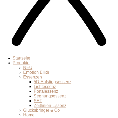
Startseite
Produkte
NEU
Emotion Elixir
Essenzen
5D-Aufstiegsessenz
Lichtessenz
Portalessenz
Segnungsessenz
SET
Zeitlinien-Essenz
Glücksbringer & Co
Home