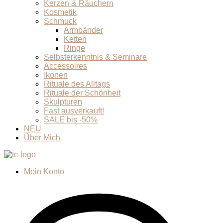
Kerzen & Räuchern
Kosmetik
Schmuck
Armbänder
Ketten
Ringe
Selbsterkenntnis & Seminare
Accessoires
Ikonen
Rituale des Alltags
Rituale der Schönheit
Skulpturen
Fast ausverkauft!
SALE bis -50%
NEU
Über Mich
Mein Konto