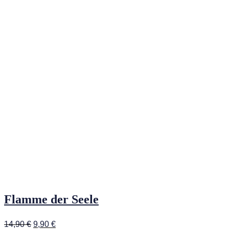
Flamme der Seele
Ursprünglicher
Aktueller
14,90
€
9,90
€