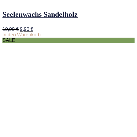
Seelenwachs Sandelholz
Ursprünglicher
Aktueller
19,90
€
9,90
€
Preis
Preis
In den Warenkorb
war:
ist:
SALE
19,90 €
9,90 €.