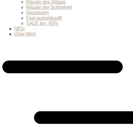
Rituale des Alltags
Rituale der Schönheit
Skulpturen
Fast ausverkauft!
SALE bis -50%
NEU
Über Mich