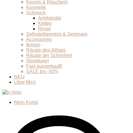
Kerzen & Räuchern
Kosmetik
Schmuck
Armbänder
Ketten
Ringe
Selbsterkenntnis & Seminare
Accessoires
Ikonen
Rituale des Alltags
Rituale der Schönheit
Skulpturen
Fast ausverkauft!
SALE bis -50%
NEU
Über Mich
Mein Konto