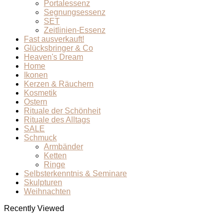
Portalessenz
Segnungsessenz
SET
Zeitlinien-Essenz
Fast ausverkauft!
Glücksbringer & Co
Heaven's Dream
Home
Ikonen
Kerzen & Räuchern
Kosmetik
Ostern
Rituale der Schönheit
Rituale des Alltags
SALE
Schmuck
Armbänder
Ketten
Ringe
Selbsterkenntnis & Seminare
Skulpturen
Weihnachten
Recently Viewed