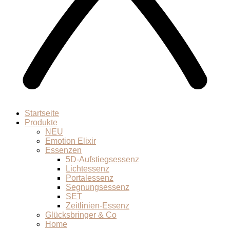
Startseite
Produkte
NEU
Emotion Elixir
Essenzen
5D-Aufstiegsessenz
Lichtessenz
Portalessenz
Segnungsessenz
SET
Zeitlinien-Essenz
Glücksbringer & Co
Home