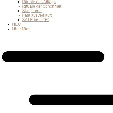
Rituale des Alltags
Rituale der Schönheit
Skulpturen
Fast ausverkauft!
SALE bis -50%
NEU
Über Mich