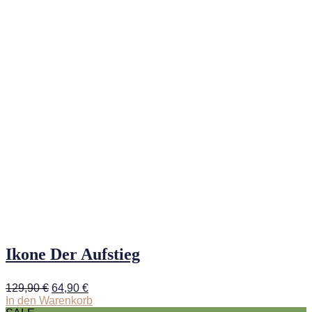
Ikone Der Aufstieg
Ursprünglicher
Aktueller
129,90
€
64,90
€
Preis
Preis
In den Warenkorb