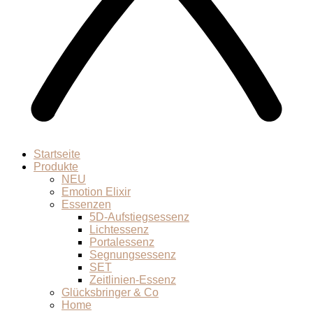
Startseite
Produkte
NEU
Emotion Elixir
Essenzen
5D-Aufstiegsessenz
Lichtessenz
Portalessenz
Segnungsessenz
SET
Zeitlinien-Essenz
Glücksbringer & Co
Home