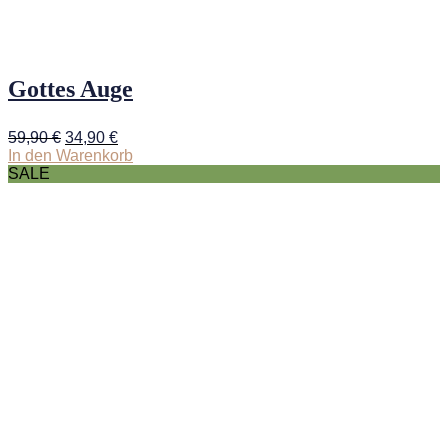
Gottes Auge
Ursprünglicher
Aktueller
59,90
€
34,90
€
Preis
Preis
In den Warenkorb
war:
ist:
SALE
59,90 €
34,90 €.