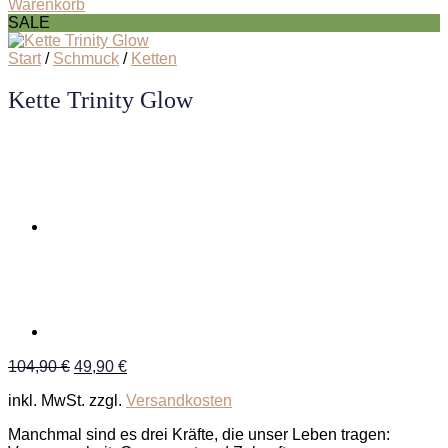
Warenkorb
SALE
Start
/
Schmuck
/
Ketten
Kette Trinity Glow
Ursprünglicher
Aktueller
104,90
€
49,90
€
Preis
Preis
inkl. MwSt.
zzgl.
Versandkosten
war:
ist:
104,90 €
49,90 €.
Manchmal sind es drei Kräfte, die unser Leben tragen: