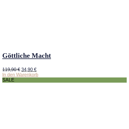
Göttliche Macht
Ursprünglicher
Aktueller
119,90
€
34,90
€
Preis
Preis
In den Warenkorb
war:
ist:
SALE
119,90 €
34,90 €.