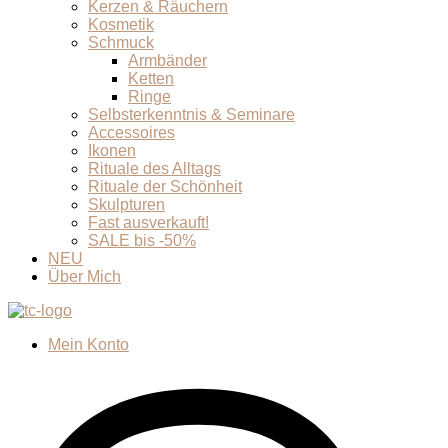
Kerzen & Räuchern
Kosmetik
Schmuck
Armbänder
Ketten
Ringe
Selbsterkenntnis & Seminare
Accessoires
Ikonen
Rituale des Alltags
Rituale der Schönheit
Skulpturen
Fast ausverkauft!
SALE bis -50%
NEU
Über Mich
Mein Konto