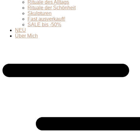
Rituale des Alltags
Rituale der Schönheit
Skulpturen
Fast ausverkauft!
SALE bis -50%
NEU
Über Mich