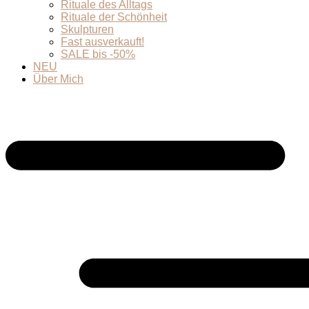
Rituale des Alltags
Rituale der Schönheit
Skulpturen
Fast ausverkauft!
SALE bis -50%
NEU
Über Mich