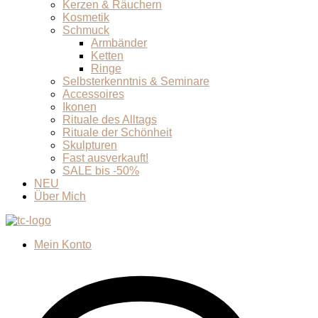
Kerzen & Räuchern
Kosmetik
Schmuck
Armbänder
Ketten
Ringe
Selbsterkenntnis & Seminare
Accessoires
Ikonen
Rituale des Alltags
Rituale der Schönheit
Skulpturen
Fast ausverkauft!
SALE bis -50%
NEU
Über Mich
Mein Konto