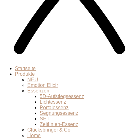
Startseite
Produkte
NEU
Emotion Elixir
Essenzen
5D-Aufstiegsessenz
Lichtessenz
Portalessenz
Segnungsessenz
SET
Zeitlinien-Essenz
Glücksbringer & Co
Home