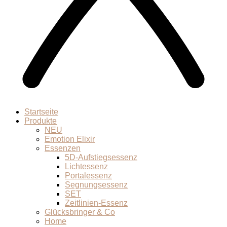
Startseite
Produkte
NEU
Emotion Elixir
Essenzen
5D-Aufstiegsessenz
Lichtessenz
Portalessenz
Segnungsessenz
SET
Zeitlinien-Essenz
Glücksbringer & Co
Home