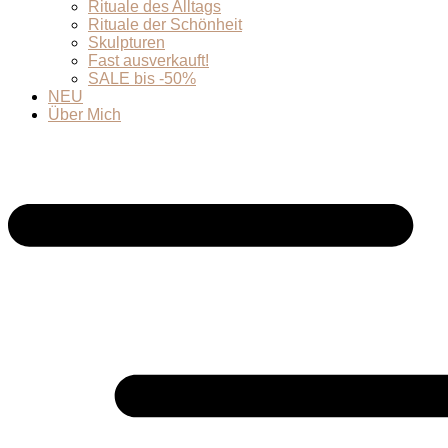
Rituale des Alltags
Rituale der Schönheit
Skulpturen
Fast ausverkauft!
SALE bis -50%
NEU
Über Mich