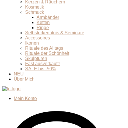
Kerzen & Räuchern
Kosmetik
Schmuck
Armbänder
Ketten
Ringe
Selbsterkenntnis & Seminare
Accessoires
Ikonen
Rituale des Alltags
Rituale der Schönheit
Skulpturen
Fast ausverkauft!
SALE bis -50%
NEU
Über Mich
Mein Konto