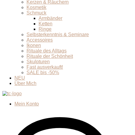
Kerzen & Räuchern
Kosmetik
Schmuck
Armbänder
Ketten
Ringe
Selbsterkenntnis & Seminare
Accessoires
Ikonen
Rituale des Alltags
Rituale der Schönheit
Skulpturen
Fast ausverkauft!
SALE bis -50%
NEU
Über Mich
Mein Konto