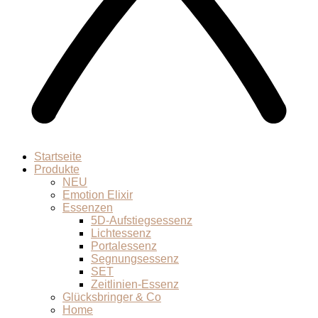
Startseite
Produkte
NEU
Emotion Elixir
Essenzen
5D-Aufstiegsessenz
Lichtessenz
Portalessenz
Segnungsessenz
SET
Zeitlinien-Essenz
Glücksbringer & Co
Home