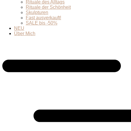
Rituale des Alltags
Rituale der Schönheit
Skulpturen
Fast ausverkauft!
SALE bis -50%
NEU
Über Mich